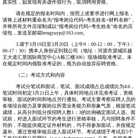
真实性，如发现有弄虚作假行为，取消聘用资格。
请在规定的报名时间内，按照上述要求进行网上报名，
请将上述材料重命名为“报考岗位代码
+
考生姓名
+
材料名称”，
并将所有文件压缩制成以“报考岗位代码
+
考生姓名”命名的压
缩包，发送至邮箱
hengyuyp@163.com
。
3.请于3月
19
日至
3
月
20
日（上午
9
：
00-12
：
00
，下午
3
：
00-17
：
30
）携本人身份证到我公司（地址：河源市源城区越
王大道汇景国际商贸中心A栋三楼306）现场领取准考证。未
在规定时间内领取准考证的，视为自动放弃应聘资格。
（二）考试方式和内容
考试分笔试和面试，笔试、面试成绩占总成绩比为
4:6
，
笔试时间初定
3
月
21
日上午，具体时间地点详见准考证，资格
审核、面试的时间和地点另行通知。考试主要考察应聘人员的
各项综合能力及掌握岗位所需业务能力和形象气质，根据笔试
成绩，从高分到低分按招聘人数
1
：
3
的比例确定面试人选。面
试前，对进入面试环节的考生进行资格审核，凡与招聘条件不
符的，不能提供规定证件材料的，均不得参加面试，并按规定
递补。通过资格审核后进入面试环节。考试成绩于考试后5个